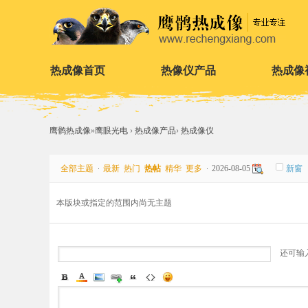
热成像首页
热像仪产品
热成像
鹰鹘热成像
»
鹰眼光电
›
热成像产品
›
热成像仪
全部主题
最新
热门
热帖
精华
更多
2026-08-05
新窗
本版块或指定的范围内尚无主题
还可输