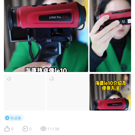
热成像




0
0
11138