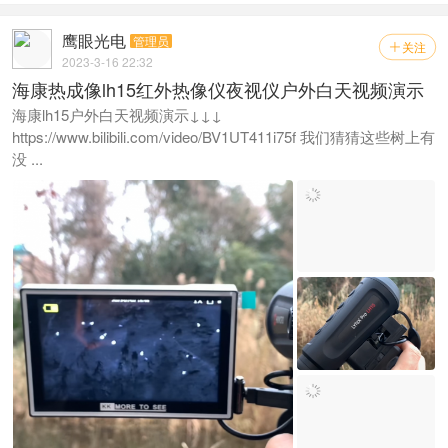
鹰眼光电
管理员
关注

2023-3-16 22:32
海康热成像lh15红外热像仪夜视仪户外白天视频演示
海康lh15户外白天视频演示↓↓↓
https://www.bilibili.com/video/BV1UT411i75f 我们猜猜这些树上有
没 ...