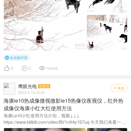
热成像狩猎




0
0
10648
鹰眼光电
管理员
关注

2023-3-16 22:44
海康le10热成像微视微影le15热像仪夜视仪，红外热
成像仪海康小红大红使用方法
海康Le10小红使用方法介绍，视频↓↓↓
https://www.bilibili.com/video/BV1nX4y1S7uq 今天我们来看一 ...