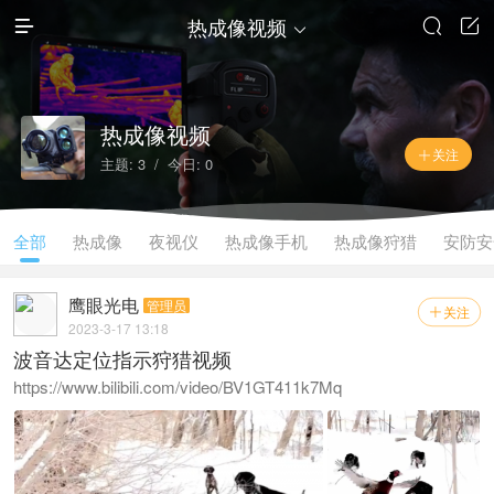
热成像视频




热成像视频
关注

主题: 3 / 今日: 0
全部
热成像
夜视仪
热成像手机
热成像狩猎
安防安
鹰眼光电
管理员
关注

2023-3-17 13:18
波音达定位指示狩猎视频
https://www.bilibili.com/video/BV1GT411k7Mq